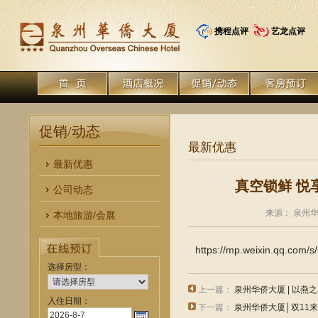
携程点评
艺龙点评
促销/动态
最新优惠
最新优惠
真空锁鲜 悦
公司动态
来源： 泉州华侨
本地旅游/会展
https://mp.weixin.qq.com
选择房型：
上一篇：
泉州华侨大厦 | 以燕
入住日期：
下一篇：
泉州华侨大厦│双11来