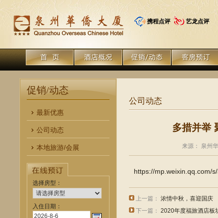
携程点评
艺龙点评
促销/动态
公司动态
最新优惠
多措并举
公司动态
来源： 泉州华侨
本地旅游/会展
https://mp.weixin.qq.co
选择房型：
上一篇：
浓情中秋，喜迎国庆
入住日期：
下一篇：
2020年度福旅酒店