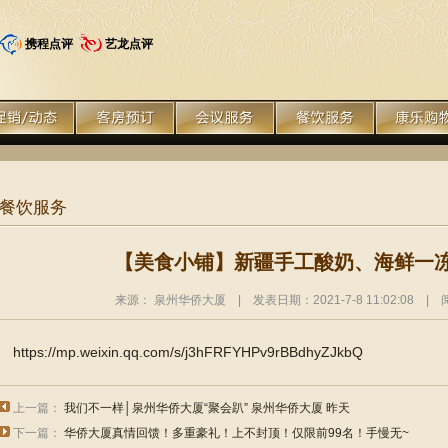
携程点评
艺龙点评
餐饮服务
【美食小铺】新疆手工酸奶、海鲜一
来源： 泉州华侨大厦 | 发表日期：2021-7-8 11:02:08 |
https://mp.weixin.qq.com/s/j3hFRFYHPv9rBBdhyZJkbQ
上一篇：
我们不一样│泉州华侨大厦“聚会趴” 泉州华侨大厦 昨天
下一篇：
华侨大厦真情回馈！多重豪礼！上不封顶！仅限前99名！手慢无~