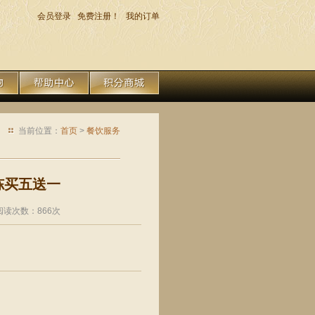
会员登录
免费注册！
我的订单
当前位置：
首页
>
餐饮服务
冻买五送一
 阅读次数：866次